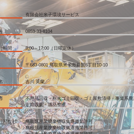
有限会社米子環境サービス
号
0859-33-8104
付時間
8:00～17:00（日曜定休）
〒683-0801 鳥取県米子市新開6丁目10-10
名
吉川 英蘭
容
不用品回収・粗大ゴミ回収・ゴミ屋敷清掃・事業系廃
定期収集・遺品整理
許可など
鳥取県産業廃棄物収集運搬業許可
島根県産業廃棄物収集運搬業許可
米子市一般廃棄物収集運搬業許可