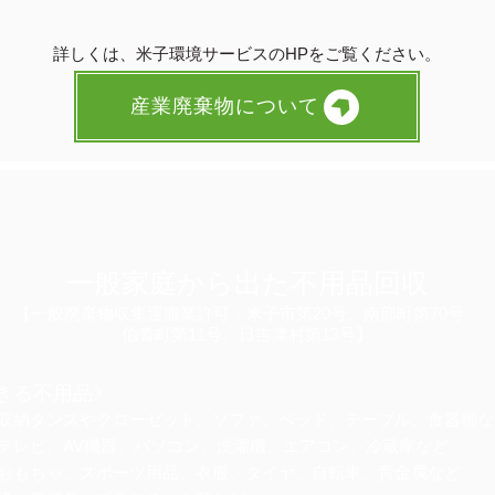
詳しくは、米子環境サービスのHPをご覧ください。
産業廃棄物について
一般家庭から出た不用品回収
【一般廃棄物収集運搬業許可：米子市第20号、南部町第70号、
伯耆町第11号、日吉津村第13号】
きる不用品》
収納タンスやクローゼット、ソファ、ベッド、テーブル、食器棚な
テレビ、AV機器、パソコン、洗濯機、エアコン、冷蔵庫など
おもちゃ、スポーツ用品、衣服、タイヤ、自転車、貴金属など