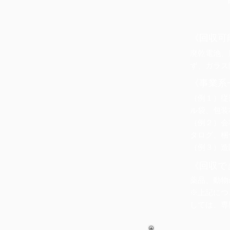
《回収可
廃乾電池、
ず、ガラス
《事業系
（例１）従
ル袋、包装
（例２）会
タログ、梱
（例３）造
《回収で
薬品、動物
※上記につ
しては、専