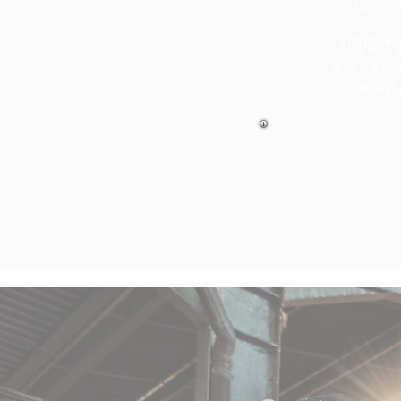
その他…古
《回収で
薬品、動物
※一般家庭