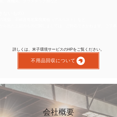
紙、農機具、プラスチック類など
きないもの》
の死骸、石綿含有産業廃棄物（アスベスト）など
から出た上記のものに関しましては、ご対応できかねます。ご了承
詳しくは、米子環境サービスのHPをご覧ください。
不用品回収について
​会社概要