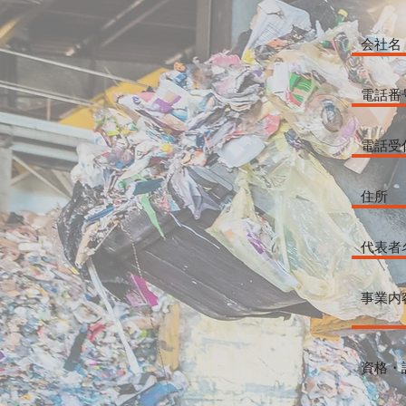
会社名
電話番
電話受
住所
代表者
事業内
資格・