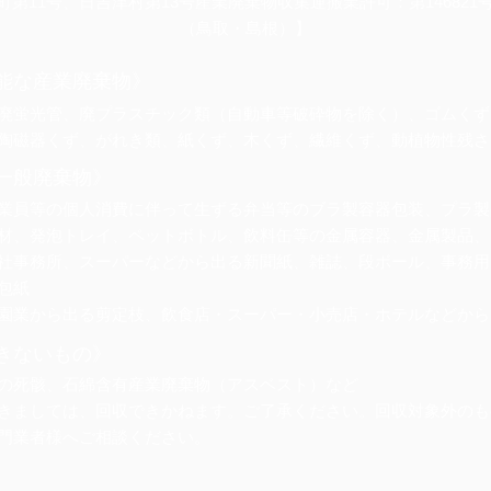
町第11号、日吉津村第13号産業廃棄物収集運搬業許可：第146821
（鳥取・島根）】
能な産業廃棄物》
廃蛍光管、廃プラスチック類（自動車等破砕物を除く）、ゴムくず
陶磁器くず、がれき類、紙くず、木くず、繊維くず、動植物性残さ
一般廃棄物》
業員等の個人消費に伴って生ずる弁当等のブラ製容器包装、プラ製
材、発泡トレイ、ペットボトル、飲料缶等の金属容器、金属製品、
社事務所、スーパーなどから出る新聞紙、雑誌、段ボール、事務用
包紙
園業から出る剪定枝、飲食店・スーパー・小売店・ホテルなどから
きないもの》
の死骸、石綿含有産業廃棄物（アスベスト）など
きましては、回収できかねます。ご了承ください。回収対象外のも
門業者様へご相談ください。