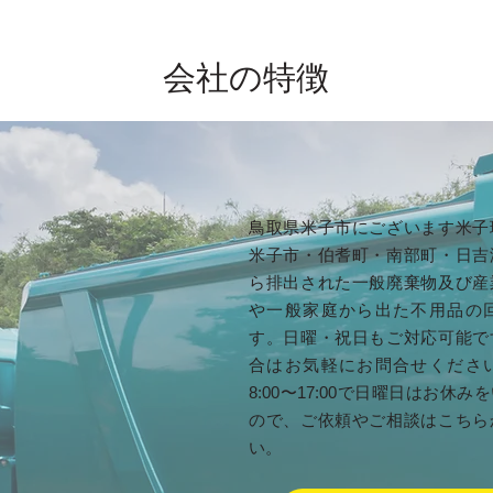
会社の特徴
鳥取県米子市にございます米子
米子市・伯耆町・南部町・日吉
ら排出された一般廃棄物及び産
や一般家庭から出た不用品の
す。日曜・祝日もご対応可能で
合はお気軽にお問合せくださ
8:00〜17:00で日曜日はお休
ので、ご依頼やご相談はこちら
い。