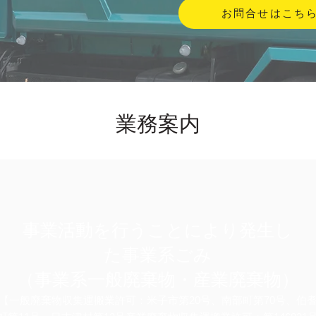
お問合せはこち
業務案内
事業活動を行うことにより発生し
た事業系ごみ
（事業系一般廃棄物・産業廃棄物）
【一般廃棄物収集運搬業許可：米子市第20号、南部町第70号、伯